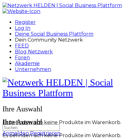
Toggle
Side
Panel
Register
Log In
Deine Social Business Plattform
Dein Community Netzwerk
FEED
Blog Netzwerk
Foren
Akademie
Unternehmen
Toggle
Side
Panel
More
Ihre Auswahl
options
Ihre Auswahl
Es befinden sich keine Produkte im Warenkorb.
Suchen
nach:
Anmelden
Registrieren
Es befinden sich keine Produkte im Warenkorb.