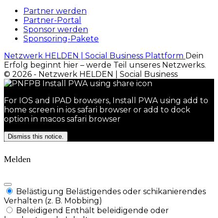
Partner werden
Partner-Portal
Sponsor werden
Sponsoring-Pakete
Netzwerk HELDEN | Social Business Plattform
Dein
Erfolg beginnt hier – werde Teil unseres Netzwerks.
© 2026 - Netzwerk HELDEN | Social Business
For IOS and IPAD browsers, Install PWA using add to
home screen in ios safari browser or add to dock
option in macos safari browser
Dismiss this notice.
Melden
Belästigung
Belästigendes oder schikanierendes
Verhalten (z. B. Mobbing)
Beleidigend
Enthält beleidigende oder