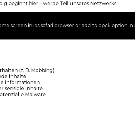
olg beginnt hier – werde Teil unseres Netzwerks.
me screen in ios safari browser or add to dock option in
halten (z. B. Mobbing)
nde Inhalte
he Informationen
r sensible Inhalte
potenzielle Malware