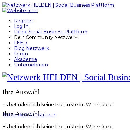
Toggle
Side
Panel
Register
Log In
Deine Social Business Plattform
Dein Community Netzwerk
FEED
Blog Netzwerk
Foren
Akademie
Unternehmen
Toggle
Side
Panel
More
Ihre Auswahl
options
Es befinden sich keine Produkte im Warenkorb.
Ihre Auswahl
Anmelden
Registrieren
Es befinden sich keine Produkte im Warenkorb.