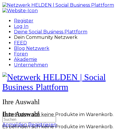
Toggle
Side
Panel
Register
Log In
Deine Social Business Plattform
Dein Community Netzwerk
FEED
Blog Netzwerk
Foren
Akademie
Unternehmen
Toggle
Side
Panel
More
Ihre Auswahl
options
Ihre Auswahl
Es befinden sich keine Produkte im Warenkorb.
Suchen
nach:
Anmelden
Registrieren
Es befinden sich keine Produkte im Warenkorb.