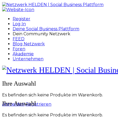
Toggle
Side
Panel
Register
Log In
Deine Social Business Plattform
Dein Community Netzwerk
FEED
Blog Netzwerk
Foren
Akademie
Unternehmen
Toggle
Side
Panel
More
Ihre Auswahl
options
Es befinden sich keine Produkte im Warenkorb.
Ihre Auswahl
Anmelden
Registrieren
Es befinden sich keine Produkte im Warenkorb.