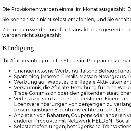
Die Provisionen werden einmal im Monat ausgezahlt. Dam
Sie können sich nicht selbst empfehlen, und Sie erhalt
Zahlungen werden nur für Transaktionen gesendet, d
werden nicht ausgezahlt.
Kündigung
Ihr Affiliateantrag und Ihr Status im Programm könn
Unangemessene Werbung (falsche Behauptungen, 
Spamming (Massen-E-Mails, Massen-Newsgroup-Po
Werbung auf Websites, die illegale Aktivitäten en
Versäumnis, die Affiliate-Beziehung für eine Wer
Trade Commission oder den geltenden staatlichen
Verletzung von Rechten an geistigem Eigentum. N
Lizenzvereinbarungen von denjenigen zu verlang
unsere geistigen Eigentumsrechte zu schützen.
Anbieten von Rabatten, Coupons oder anderen ver
anderer Produkte mit Netzwerk HELDEN | Social B
Selbstempfehlungen, betrügerische Transaktionen