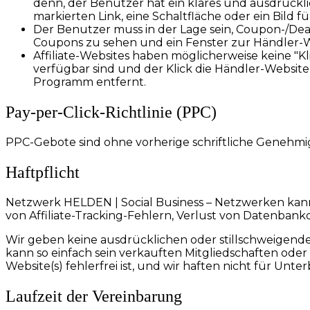
denn, der Benutzer hat ein klares und ausdrückli
markierten Link, eine Schaltfläche oder ein Bild f
Der Benutzer muss in der Lage sein, Coupon-/Deal-/
Coupons zu sehen und ein Fenster zur Händler-We
Affiliate-Websites haben möglicherweise keine "K
verfügbar sind und der Klick die Händler-Website 
Programm entfernt.
Pay-per-Click-Richtlinie (PPC)
PPC-Gebote sind ohne vorherige schriftliche Genehm
Haftpflicht
Netzwerk HELDEN | Social Business – Netzwerken kann 
von Affiliate-Tracking-Fehlern, Verlust von Datenba
Wir geben keine ausdrücklichen oder stillschweigend
kann so einfach sein verkauften Mitgliedschaften ode
Website(s) fehlerfrei ist, und wir haften nicht für Un
Laufzeit der Vereinbarung