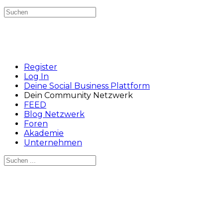
Suchen
nach:
Register
Log In
Deine Social Business Plattform
Dein Community Netzwerk
FEED
Blog Netzwerk
Foren
Akademie
Unternehmen
Suchen
nach:
Close
search