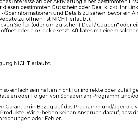
ches Interesse an der Aktivierung einer bestimmten Ers
ür diesen bestimmten Gutschein oder Deal klickt. Ihr Lin
Sparinformationen und Details zu sehen, bevor ein Affili
bsite zu öffnen" ist NICHT erlaubt).
licken Sie für (oder um zu sehen) Deal / Coupon" oder e
öffnet oder ein Cookie setzt. Affiliates mit einem solch
igung NICHT erlaubt.
so einfach sein haften nicht für indirekte oder zufäll
nkdateien oder Folgen von Schäden am Programm und/od
en Garantien in Bezug auf das Programm und/oder die 
r Produkte. Wir erheben keinen Anspruch darauf, dass 
terbrechungen oder Fehler.