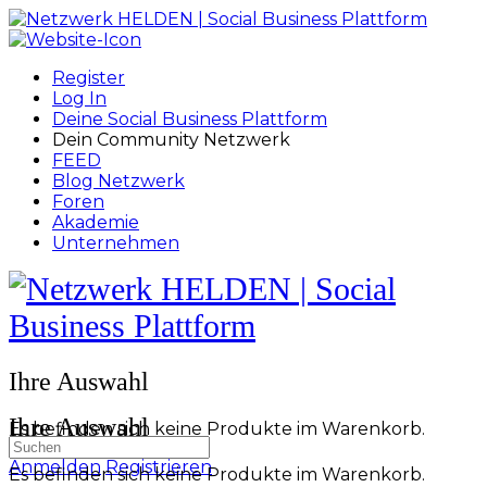
Toggle
Side
Panel
Register
Log In
Deine Social Business Plattform
Dein Community Netzwerk
FEED
Blog Netzwerk
Foren
Akademie
Unternehmen
Toggle
Side
Panel
More
Ihre Auswahl
options
Ihre Auswahl
Es befinden sich keine Produkte im Warenkorb.
Suchen
nach:
Anmelden
Registrieren
Es befinden sich keine Produkte im Warenkorb.