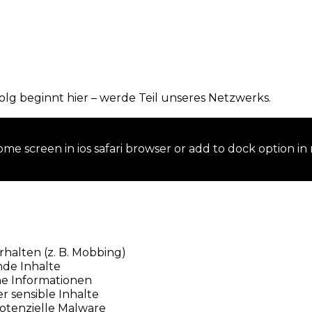
olg beginnt hier – werde Teil unseres Netzwerks.
me screen in ios safari browser or add to dock option in
halten (z. B. Mobbing)
nde Inhalte
he Informationen
r sensible Inhalte
potenzielle Malware