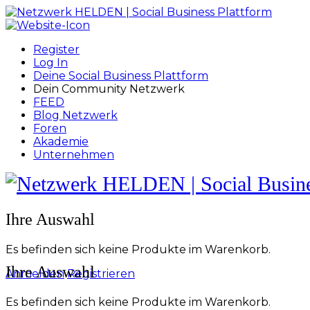
Toggle
Side
Panel
Register
Log In
Deine Social Business Plattform
Dein Community Netzwerk
FEED
Blog Netzwerk
Foren
Akademie
Unternehmen
Toggle
Side
Panel
More
Ihre Auswahl
options
Es befinden sich keine Produkte im Warenkorb.
Ihre Auswahl
Anmelden
Registrieren
Es befinden sich keine Produkte im Warenkorb.