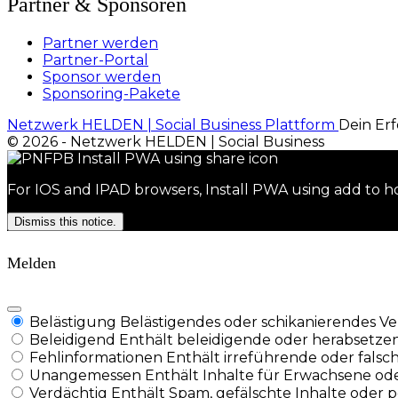
Partner & Sponsoren
Partner werden
Partner-Portal
Sponsor werden
Sponsoring-Pakete
Netzwerk HELDEN | Social Business Plattform
Dein Erf
© 2026 - Netzwerk HELDEN | Social Business
For IOS and IPAD browsers, Install PWA using add to ho
Dismiss this notice.
Melden
Belästigung
Belästigendes oder schikanierendes Ver
Beleidigend
Enthält beleidigende oder herabsetze
Fehlinformationen
Enthält irreführende oder falsc
Unangemessen
Enthält Inhalte für Erwachsene ode
Verdächtig
Enthält Spam, gefälschte Inhalte oder 