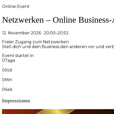
Online-Event
Netzwerken – Online Business-
12. November 2026 · 20:00–20:53
Freier Zugang zum Netzwerken.
Stell dich und dein Business den anderen vor und v
Event startet in
0
Tage
:
0
Std
:
0
Min
:
0
Sek
Impressionen