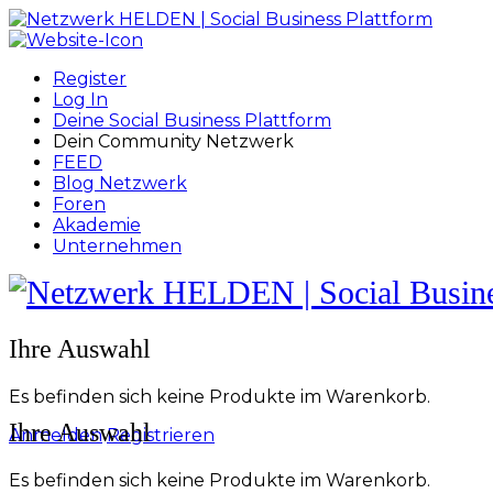
Toggle
Side
Panel
Register
Log In
Deine Social Business Plattform
Dein Community Netzwerk
FEED
Blog Netzwerk
Foren
Akademie
Unternehmen
Toggle
Side
Panel
More
Ihre Auswahl
options
Es befinden sich keine Produkte im Warenkorb.
Ihre Auswahl
Anmelden
Registrieren
Es befinden sich keine Produkte im Warenkorb.