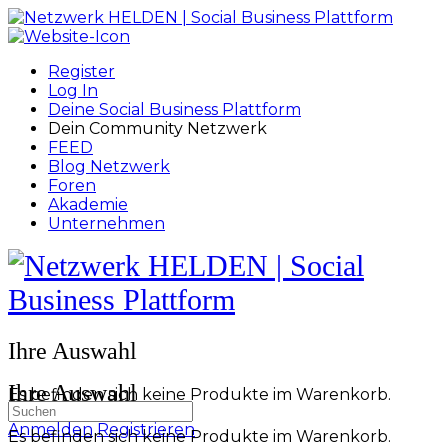
Toggle
Side
Panel
Register
Log In
Deine Social Business Plattform
Dein Community Netzwerk
FEED
Blog Netzwerk
Foren
Akademie
Unternehmen
Toggle
Side
Panel
More
Ihre Auswahl
options
Ihre Auswahl
Es befinden sich keine Produkte im Warenkorb.
Suchen
nach:
Anmelden
Registrieren
Es befinden sich keine Produkte im Warenkorb.