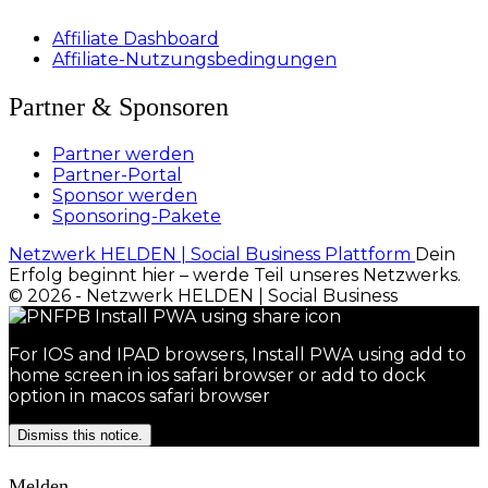
Affiliate Dashboard
Affiliate-Nutzungsbedingungen
Partner & Sponsoren
Partner werden
Partner-Portal
Sponsor werden
Sponsoring-Pakete
Netzwerk HELDEN | Social Business Plattform
Dein
Erfolg beginnt hier – werde Teil unseres Netzwerks.
© 2026 - Netzwerk HELDEN | Social Business
For IOS and IPAD browsers, Install PWA using add to
home screen in ios safari browser or add to dock
option in macos safari browser
Dismiss this notice.
Melden