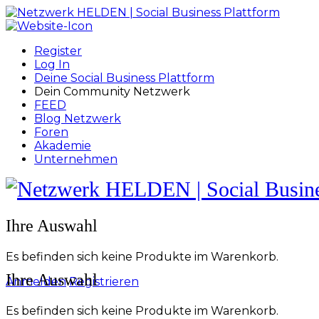
Toggle
Side
Panel
Register
Log In
Deine Social Business Plattform
Dein Community Netzwerk
FEED
Blog Netzwerk
Foren
Akademie
Unternehmen
Toggle
Side
Panel
More
Ihre Auswahl
options
Es befinden sich keine Produkte im Warenkorb.
Ihre Auswahl
Anmelden
Registrieren
Es befinden sich keine Produkte im Warenkorb.