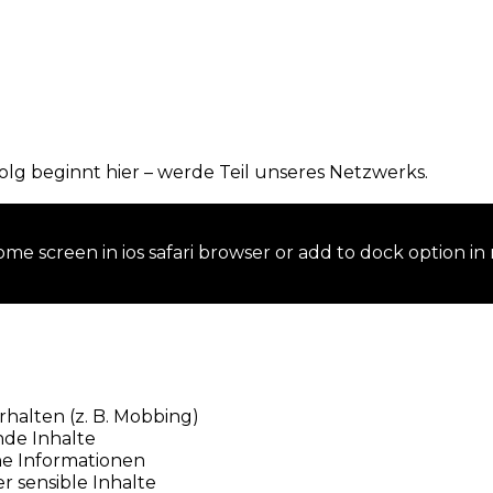
olg beginnt hier – werde Teil unseres Netzwerks.
me screen in ios safari browser or add to dock option in
halten (z. B. Mobbing)
nde Inhalte
he Informationen
r sensible Inhalte