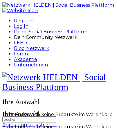
Toggle
Side
Panel
Register
Log In
Deine Social Business Plattform
Dein Community Netzwerk
FEED
Blog Netzwerk
Foren
Akademie
Unternehmen
Toggle
Side
Panel
More
Ihre Auswahl
options
Ihre Auswahl
Es befinden sich keine Produkte im Warenkorb.
Suchen
nach:
Anmelden
Registrieren
Es befinden sich keine Produkte im Warenkorb.