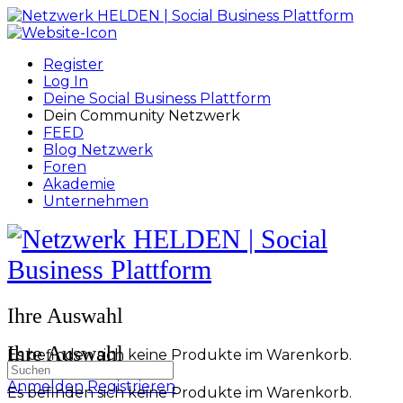
Toggle
Side
Panel
Register
Log In
Deine Social Business Plattform
Dein Community Netzwerk
FEED
Blog Netzwerk
Foren
Akademie
Unternehmen
Toggle
Side
Panel
More
Ihre Auswahl
options
Ihre Auswahl
Es befinden sich keine Produkte im Warenkorb.
Suchen
nach:
Anmelden
Registrieren
Es befinden sich keine Produkte im Warenkorb.