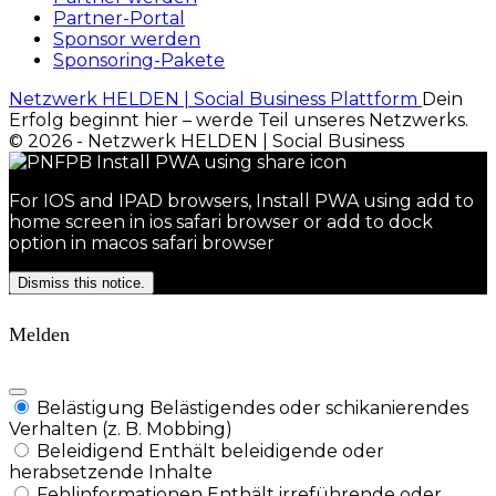
Partner-Portal
Sponsor werden
Sponsoring-Pakete
Netzwerk HELDEN | Social Business Plattform
Dein
Erfolg beginnt hier – werde Teil unseres Netzwerks.
© 2026 - Netzwerk HELDEN | Social Business
For IOS and IPAD browsers, Install PWA using add to
home screen in ios safari browser or add to dock
option in macos safari browser
Dismiss this notice.
Melden
Belästigung
Belästigendes oder schikanierendes
Verhalten (z. B. Mobbing)
Beleidigend
Enthält beleidigende oder
herabsetzende Inhalte
Fehlinformationen
Enthält irreführende oder