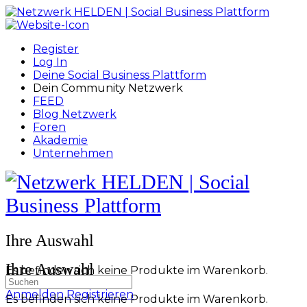
Toggle
Side
Panel
Register
Log In
Deine Social Business Plattform
Dein Community Netzwerk
FEED
Blog Netzwerk
Foren
Akademie
Unternehmen
Toggle
Side
Panel
More
Ihre Auswahl
options
Ihre Auswahl
Es befinden sich keine Produkte im Warenkorb.
Suchen
nach:
Anmelden
Registrieren
Es befinden sich keine Produkte im Warenkorb.