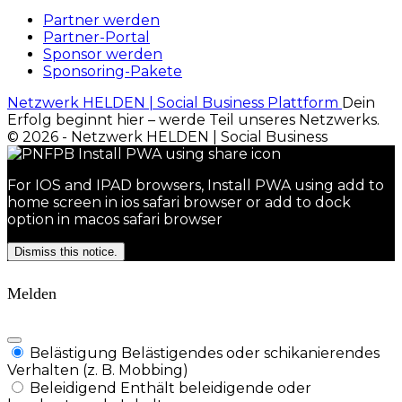
Partner werden
Partner-Portal
Sponsor werden
Sponsoring-Pakete
Netzwerk HELDEN | Social Business Plattform
Dein
Erfolg beginnt hier – werde Teil unseres Netzwerks.
© 2026 - Netzwerk HELDEN | Social Business
For IOS and IPAD browsers, Install PWA using add to
home screen in ios safari browser or add to dock
option in macos safari browser
Dismiss this notice.
Melden
Belästigung
Belästigendes oder schikanierendes
Verhalten (z. B. Mobbing)
Beleidigend
Enthält beleidigende oder