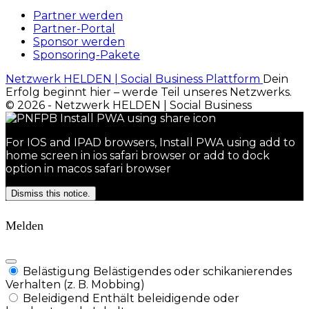
Partner werden
Partner-Portal
Sponsor werden
Sponsoring-Pakete
Netzwerk HELDEN | Social Business Plattform
Dein
Erfolg beginnt hier – werde Teil unseres Netzwerks.
© 2026 - Netzwerk HELDEN | Social Business
For IOS and IPAD browsers, Install PWA using add to
home screen in ios safari browser or add to dock
option in macos safari browser
Dismiss this notice.
Melden
Belästigung
Belästigendes oder schikanierendes
Verhalten (z. B. Mobbing)
Beleidigend
Enthält beleidigende oder