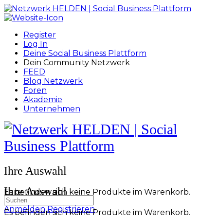
Toggle
Side
Panel
Register
Log In
Deine Social Business Plattform
Dein Community Netzwerk
FEED
Blog Netzwerk
Foren
Akademie
Unternehmen
Toggle
Side
Panel
More
Ihre Auswahl
options
Ihre Auswahl
Es befinden sich keine Produkte im Warenkorb.
Suchen
nach:
Anmelden
Registrieren
Es befinden sich keine Produkte im Warenkorb.