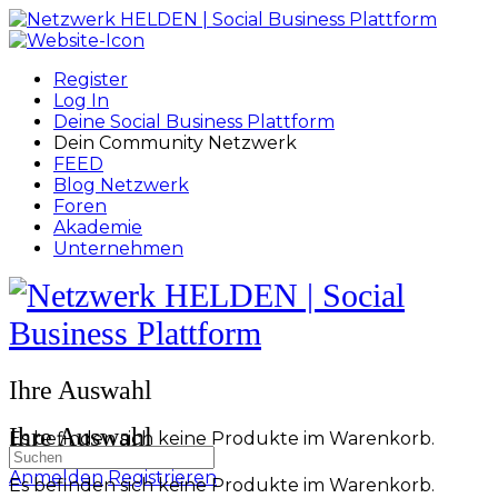
Toggle
Side
Panel
Register
Log In
Deine Social Business Plattform
Dein Community Netzwerk
FEED
Blog Netzwerk
Foren
Akademie
Unternehmen
Toggle
Side
Panel
More
Ihre Auswahl
options
Ihre Auswahl
Es befinden sich keine Produkte im Warenkorb.
Suchen
nach:
Anmelden
Registrieren
Es befinden sich keine Produkte im Warenkorb.