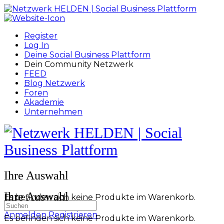
Toggle
Side
Panel
Register
Log In
Deine Social Business Plattform
Dein Community Netzwerk
FEED
Blog Netzwerk
Foren
Akademie
Unternehmen
Toggle
Side
Panel
More
Ihre Auswahl
options
Ihre Auswahl
Es befinden sich keine Produkte im Warenkorb.
Suchen
nach:
Anmelden
Registrieren
Es befinden sich keine Produkte im Warenkorb.