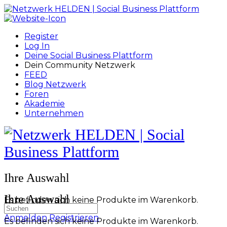
Toggle
Side
Panel
Register
Log In
Deine Social Business Plattform
Dein Community Netzwerk
FEED
Blog Netzwerk
Foren
Akademie
Unternehmen
Toggle
Side
Panel
More
Ihre Auswahl
options
Ihre Auswahl
Es befinden sich keine Produkte im Warenkorb.
Suchen
nach:
Anmelden
Registrieren
Es befinden sich keine Produkte im Warenkorb.