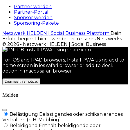
Partner werden
Partner-Portal
Sponsor werden
Sponsoring-Pakete
Netzwerk HELDEN | Social Business Plattform
Dein
Erfolg beginnt hier – werde Teil unseres Netzwerks.
© 2026 - Netzwerk HELDEN | Social Business
For IOS and IPAD browsers, Install PWA using add to
home screen in ios safari browser or add to dock
option in macos safari browser
Dismiss this notice.
Melden
Belästigung
Belästigendes oder schikanierendes
Verhalten (z. B. Mobbing)
Beleidigend
Enthält beleidigende oder