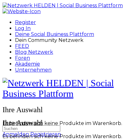
Toggle
Side
Panel
Register
Log In
Deine Social Business Plattform
Dein Community Netzwerk
FEED
Blog Netzwerk
Foren
Akademie
Unternehmen
Toggle
Side
Panel
More
Ihre Auswahl
options
Ihre Auswahl
Es befinden sich keine Produkte im Warenkorb.
Suchen
nach:
Anmelden
Registrieren
Es befinden sich keine Produkte im Warenkorb.