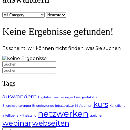
Kategorie
Sort
by
Keine Ergebnisse gefunden!
Es scheint, wir können nicht finden, was Sie suchen.
Suchen
nach:
Suchen
nach:
Tags
auswandern
Digitales Team
energie
Energiestabilität
kurs
Energieversorgung
Energiewende
Infrastruktur
KI-Agenten
Künstliche
netzwerken
Intelligenz
Mittelstand
speicher
webinar
webseiten
Suchen