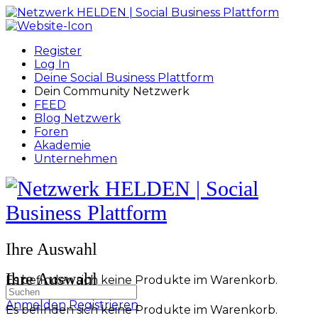
Toggle
Side
Panel
Register
Log In
Deine Social Business Plattform
Dein Community Netzwerk
FEED
Blog Netzwerk
Foren
Akademie
Unternehmen
Toggle
Side
Panel
More
Ihre Auswahl
options
Ihre Auswahl
Es befinden sich keine Produkte im Warenkorb.
Suchen
nach:
Anmelden
Registrieren
Es befinden sich keine Produkte im Warenkorb.