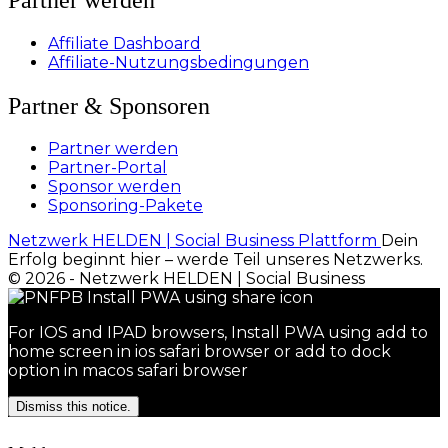
Affiliate Dashboard
Affiliate-Nutzungsbedingungen
Partner & Sponsoren
Partner werden
Partner-Portal
Sponsor werden
Sponsoring-Pakete
Netzwerk HELDEN | Social Business Plattform
Dein
Erfolg beginnt hier – werde Teil unseres Netzwerks.
© 2026 - Netzwerk HELDEN | Social Business
For IOS and IPAD browsers, Install PWA using add to
home screen in ios safari browser or add to dock
option in macos safari browser
Dismiss this notice.