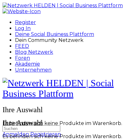
Toggle
Side
Panel
Register
Log In
Deine Social Business Plattform
Dein Community Netzwerk
FEED
Blog Netzwerk
Foren
Akademie
Unternehmen
Toggle
Side
Panel
More
Ihre Auswahl
options
Ihre Auswahl
Es befinden sich keine Produkte im Warenkorb.
Suchen
nach:
Anmelden
Registrieren
Es befinden sich keine Produkte im Warenkorb.