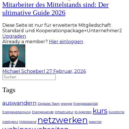
Mitarbeiter des Mittelstands sind: Der
ultimative Guide 2026
Diese Seite ist nur für erweiterte Mitgliedschaft
Standard und Kooperationpackage+Unternehmer2
Upgraden
Already a member?
Hier einloggen
Michael Schoeberl
27 Februar, 2026
Suchen
nach:
Tags
auswandern
Digitales Team
energie
Energiestabilität
kurs
Energieversorgung
Energiewende
Infrastruktur
KI-Agenten
Künstliche
netzwerken
Intelligenz
Mittelstand
speicher