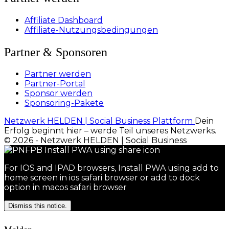
Affiliate Dashboard
Affiliate-Nutzungsbedingungen
Partner & Sponsoren
Partner werden
Partner-Portal
Sponsor werden
Sponsoring-Pakete
Netzwerk HELDEN | Social Business Plattform
Dein
Erfolg beginnt hier – werde Teil unseres Netzwerks.
© 2026 - Netzwerk HELDEN | Social Business
For IOS and IPAD browsers, Install PWA using add to
home screen in ios safari browser or add to dock
option in macos safari browser
Dismiss this notice.