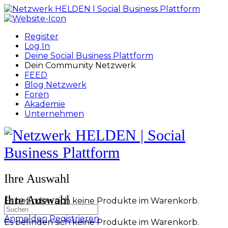
Toggle
Side
Panel
Register
Log In
Deine Social Business Plattform
Dein Community Netzwerk
FEED
Blog Netzwerk
Foren
Akademie
Unternehmen
Toggle
Side
Panel
More
Ihre Auswahl
options
Ihre Auswahl
Es befinden sich keine Produkte im Warenkorb.
Suchen
nach:
Anmelden
Registrieren
Es befinden sich keine Produkte im Warenkorb.