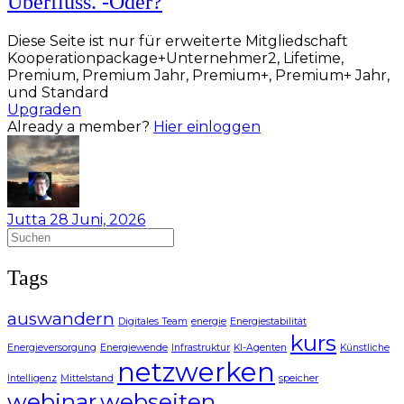
Überfluss. -Oder?
Diese Seite ist nur für erweiterte Mitgliedschaft
Kooperationpackage+Unternehmer2, Lifetime,
Premium, Premium Jahr, Premium+, Premium+ Jahr,
und Standard
Upgraden
Already a member?
Hier einloggen
Jutta
28 Juni, 2026
Suchen
nach:
Tags
auswandern
Digitales Team
energie
Energiestabilität
kurs
Energieversorgung
Energiewende
Infrastruktur
KI-Agenten
Künstliche
netzwerken
Intelligenz
Mittelstand
speicher
webinar
webseiten