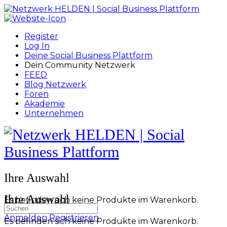
Toggle
Side
Panel
Register
Log In
Deine Social Business Plattform
Dein Community Netzwerk
FEED
Blog Netzwerk
Foren
Akademie
Unternehmen
Toggle
Side
Panel
More
Ihre Auswahl
options
Ihre Auswahl
Es befinden sich keine Produkte im Warenkorb.
Suchen
nach:
Anmelden
Registrieren
Es befinden sich keine Produkte im Warenkorb.