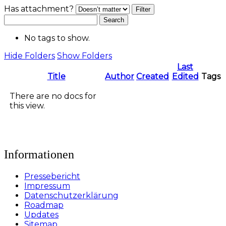
Has attachment?
Search
No tags to show.
Hide Folders
Show Folders
Last
Has
Title
Author
Created
Edited
Tags
attachment
There are no docs for
this view.
Informationen
Pressebericht
Impressum
Datenschutzerklärung
Roadmap
Updates
Sitemap