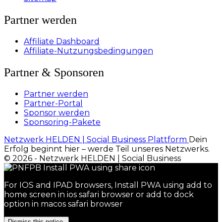
Partner werden
Affiliate Dashboard
Affiliate-Nutzungsbedingungen
Partner & Sponsoren
Partner werden
Partner-Portal
Sponsor werden
Sponsoring-Pakete
Netzwerk HELDEN | Social Business Plattform
Dein
Erfolg beginnt hier – werde Teil unseres Netzwerks.
© 2026 - Netzwerk HELDEN | Social Business
For IOS and IPAD browsers, Install PWA using add to
home screen in ios safari browser or add to dock
option in macos safari browser
Dismiss this notice.